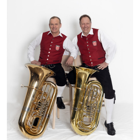
Ohne Bass kein Spass! Unsere zwei starken Männer
Dieter und Thomas (von links) spielen bei uns das
tiefste und zugleich größte und schwerste – teilweise
bis zu 10 kg – aller Blechblasinstrumente: die Tuba. Sie
bilden unser wichtigstes Fundament, denn auf ihnen
baut sich der Klang unserer gesamten Kapelle auf.
Wenn sie nicht da sind, fehlt einfach etwas ganz
Wichtiges von unserem Maschinenring! Mit Bass hört
es sich am Bässten an und es macht einfach auch
am meisten Spaß!