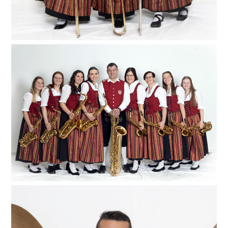
Unser „Saxy“-Register! Von Alt- über Tenor- bis hin
zum Bariton-Saxophon ist bei uns alles vertreten und
wenn sie alle mal so richtig loslegen, bleibt kein Fuß
still stehen! Zu unserem großen Saxophon-Register
zählt neben den acht Frauen auch ein Mann – aber
lieber ein Mann als kein Mann! Unser Uwe fühlt sich
sichtlich wohl zwischen Lea, Saskia, Maike, Barbara,
Anita, Karin, Rebecca und Lena (von links). Wer wird
denn da bitte nicht neidisch auf ihn?
The little drummer boy! Unser little drummer boy