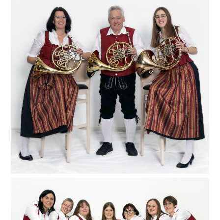
Was sucht ein Hornist am Nachtischbuffet? –
Nachschlag! Hier möchten wir unsere Helden des
Nachschlags vorstellen – unser Hornregister. Unser
langjähriges Mitglied Georg (kaum zu glauben, aber
mittlerweile auch schon seit 50 Jahren aktiv dabei)
ist mit seinen zwei Mädels Bianca und Julia (von
links) besonders für die Begleitung sämtlicher
Musikstücke bekannt. Bei unseren Konzerten
beweisen sie aber immer wieder aufs Neue, dass sie
mit ihrem weichen und lieblichen Klang auch die
Melodieführung übernehmen können.
Ich und mein Holz! Passend hierzu ein altbekannter
Witz unter Musikern: „Wie klingt die Klarinette am
schönsten? – Leise knisternd im Kamin…“. Unsere
Klarinettenmädels Sigrun, Claudia, Silke, Anna-Lena,