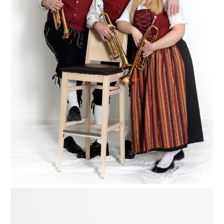
Immer für eine laute Überraschung gut! Unser
Trompetenregister, bestehend aus Lukas, Hansjörg
und Eileen (von links), ist definitiv nicht zu überhören
– wenn sie spielen, wird’s ab und zu richtig laut. Und
das ist auch gut so, denn ohne die kraftvollen
Signale und Solostellen unserer Trompeten wären die
Musikstücke ganz schön langweilig und so mancher
Musiker aus unserem Haufen auch desorientiert.