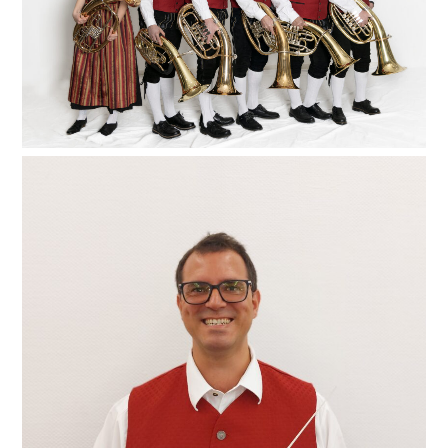
beiden Frauen Anna-Maria (von links) und Bettina
(auf dem Bild fehlend) perfekt ergänzt werden. Mit
ihrem weichen und voluminösen Klang sind sie für
uns unverzichtbar. Auch für ein paar Solo-Passagen
sind sie sich nie zu schade.
Unser Dirigent Alexander Janz