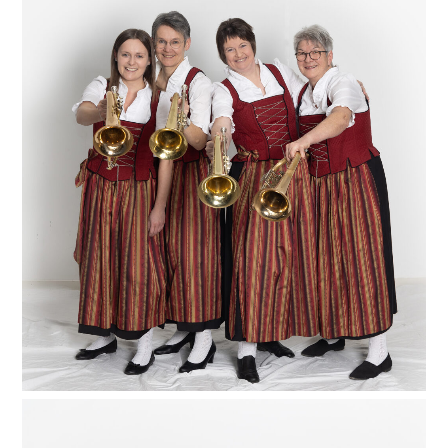
Blasmusik verleiht Flüüügel! Unsere vier Frauen Linda,
Edith, Renate und Mathilde (von links) sind mit ihrem
Flügelhorn in der Blasmusik einfach nicht
wegzudenken, denn sie führen uns durch alle Lieder.
Mit ihren sanften und melodischen Klängen bringen
sie unsere Zuhörer und auch uns Musiker zum
Träumen – Augen schließen und genießen!