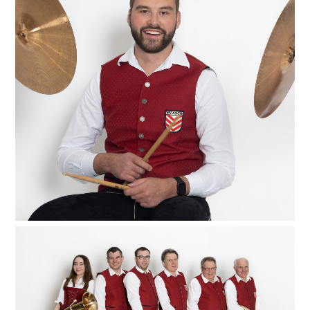
Johannes, der alles andere als „little“ ist, vertritt
aktuell leider ganz alleine unser umfangreichstes
Register der Kapelle: das Schlagzeugregister, das für
die Kapelle unverzichtbar ist. Mit Hand und Fuß gibt
unser Johannes am Schlagzeug den Takt an oder
haut auch mal ordentlich auf die Pauke! Genauso
zählen aber auch die Drums, Rasseln, Triangeln,
Glockenspiel und noch viel mehr dazu, um unseren
Stücken die notwendige Würze zu verleihen und uns
alle zum Grooven zu bringen – Hast du vielleicht Bock
ein Teil der Rhythmus-Crew sein?
Ein Schmuckstück fürs Ohr! Das ist unser Tenorhorn-
und Baritonregister, in dem unsere fünf Männer Uwe,
Philipp, Heinz, Martin und Karl-Heinz durch unsere