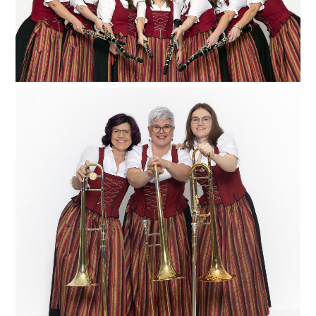
Kathrin, Carina und Michaela (von links, es fehlt
unsere Iris) nehmen‘s auf jeden Fall mit Humor – sie
sind unser größtes Register der Kapelle, das nur aus
Frauen besteht. Egal ob ganz tief oder ganz hoch,
unsere Klari’s haben alle Tonlagen fest im Griff.
Der Zug, der Zug, der Zug hat keine Bremse! Ganz
nach dem Motto „Der Zug hat keine Bremse“ bringen
unsere drei Ladies Kerstin, Daniela und Carina (von
links) mit ihrer Zugposaune so manches Lied zum
Rocken. Wir sind stolz, dass dieses tiefe Register, das
zugleich ein wichtiger Teil der Rhythmus-Gruppe
darstellt, in unserer Kapelle ausschließlich von Frauen
besetzt ist. Ihr wisst einfach, wie man richtig Gas
gibt!