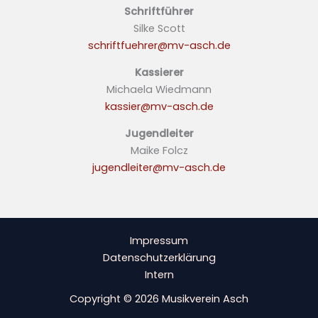
Schriftführer
Silke Scott
schriftfuehrer@mv-asch.de
Kassierer
Michaela Wiedmann
kassier@mv-asch.de
Jugendleiter
Maike Folcz
jugendleiter@mv-asch.de
Impressum
Datenschutzerklärung
Intern
Copyright © 2026 Musikverein Asch