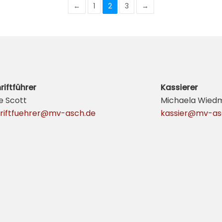
←
1
2
3
→
riftführer
Kassierer
ke Scott
Michaela Wied
riftfuehrer@mv-asch.de
kassier@mv-as