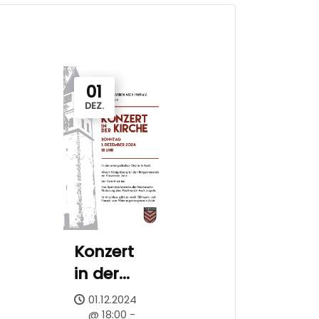
01
DEZ.
Konzert
in der
Kirche
01.12.2024
@ 18:00 -