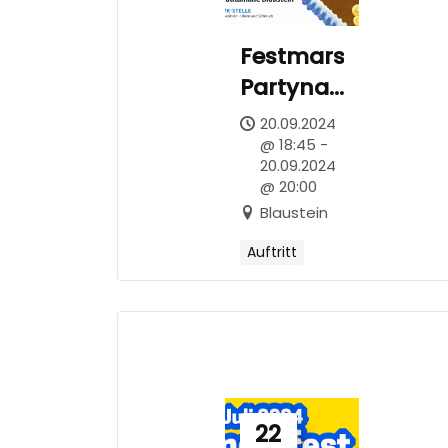
Festmarsch
Partynacht
in Tracht
20.09.2024
@ 18:45 -
20.09.2024
@ 20:00
Blaustein
Auftritt
22