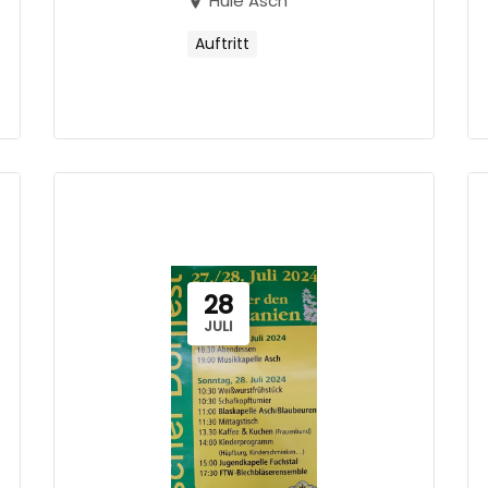
Hüle Asch
Auftritt
28
JULI