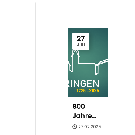
27
JULI
800
Jahre
Bermaringen
27.07.2025
-