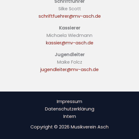
Schriftführer
Silke Scott
schriftfuehrer@mv-asch.de
Kassierer
Michaela Wiedmann
kassier@mv-asch.de
Jugendleiter
Maike Folcz
jugendleiter@mv-asch.de
Impressum
Datenschutzerklärung
Intern
Copyright © 2026 Musikverein Asch